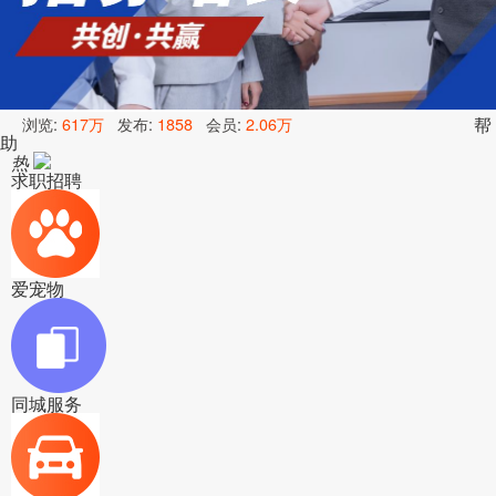
浏览:
617万
发布:
1858
会员:
2.06万
帮
助
热
求职招聘
爱宠物
同城服务