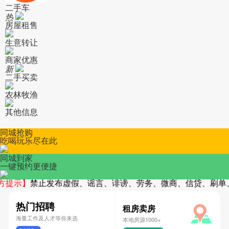
二手车
热
房屋租售
生意转让
商家优惠
新
二手买卖
农林牧渔
其他信息
同城抢购
吃喝玩乐尽在此
同城到家
一键预约更便捷
提示】
禁止发布虚假、谣言、诽谤、劳务、微商、信贷、刷单、
热门招聘
租房卖房
海量工作及人才等你来选
本地房源1000+