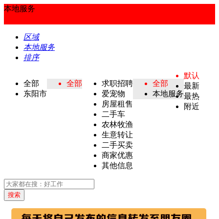
本地服务
区域
本地服务
排序
默认
全部
全部
求职招聘
全部
最新
东阳市
爱宠物
本地服务
最热
房屋租售
附近
二手车
农林牧渔
生意转让
二手买卖
商家优惠
其他信息
搜索