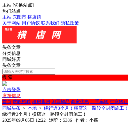
主站
[
切换站点
]
热门站点
主站
东阳市
横店镇
关于网站
用户协议
联系我们
隐私政策
头条文章
分类信息
同城好店
头条文章
搜 索
点击登录
发布信息
首页
求职招聘
租房售房
闲置物品
商家优惠
二手车辆
生意转让
同城头条
>
本地
>
绕行近3个月！横店这一路段全封闭施工
绕行近3个月！横店这一路段全封闭施工！
2025年09月05日 12:22 浏览：5386 作者：小薇