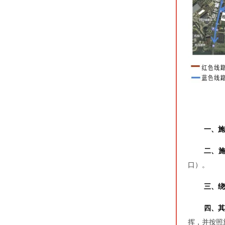
一、施
二、
口）。
三、绕
四、
挥，并按照