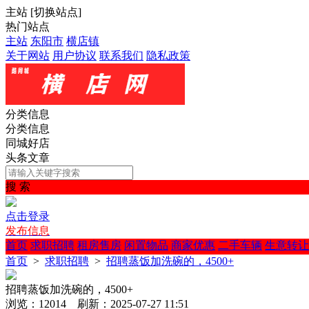
主站
[
切换站点
]
热门站点
主站
东阳市
横店镇
关于网站
用户协议
联系我们
隐私政策
分类信息
分类信息
同城好店
头条文章
搜 索
点击登录
发布信息
首页
求职招聘
租房售房
闲置物品
商家优惠
二手车辆
生意转让
首页
>
求职招聘
>
招聘蒸饭加洗碗的，4500+
招聘蒸饭加洗碗的，4500+
浏览：12014 刷新：2025-07-27 11:51