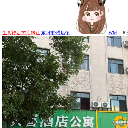
生意转让/整店转让
东阳市/横店镇
WM
·
6