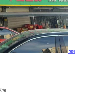
3图
 天前