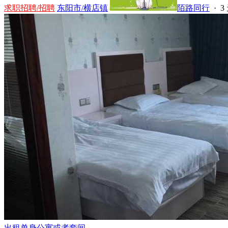
求职招聘/招聘
东阳市/横店镇
陌路同行
·
3
出租单身公寓或者套间