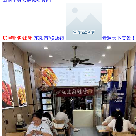
房屋租售/出租
东阳市/横店镇
看遍天下美景！..