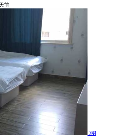
 天前
2图