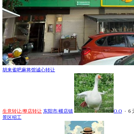
胡来雀吧麻将馆诚心转让
生意转让/整店转让
东阳市/横店镇
O.O
·
6
景区招工