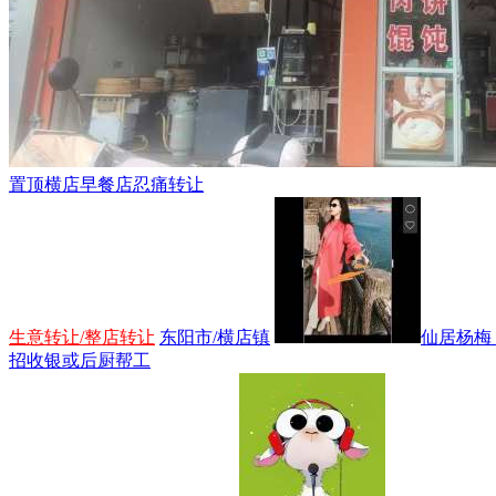
置顶
横店早餐店忍痛转让
生意转让/整店转让
东阳市/横店镇
仙居杨梅，
招收银或后厨帮工