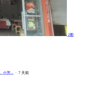
2图
小芳...
·
7 天前