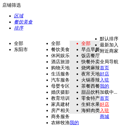
店铺筛选
区域
餐饮美食
排序
默认排序
全部
全部
全部
最新加入
东阳市
餐饮美食
早点早餐
附近商家
休闲娱乐
饭店餐厅
酒店旅游
快餐外卖
全局导航
购物天地
烧烤麻辣
首页
生活服务
夜宵天地
好店
汽车服务
火锅香辣
入驻
母婴专区
茶餐西餐
我的
婚庆摄影
甜品饮料
加载中...
教育培训
零食特产
首页
家具建材
生鲜水果
好店
房产相关
海鲜肉类
入驻
商务服务
商城
农林牧渔
我的