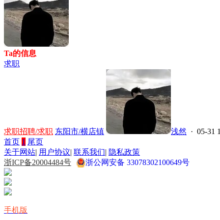
Ta的信息
求职
求职招聘/求职
东阳市/横店镇
浅然
· 05-31 
首页
1
尾页
关于网站
|
用户协议
|
联系我们
|
隐私政策
浙ICP备20004484号
浙公网安备 33078302100649号
手机版