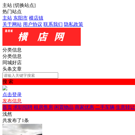
主站
[
切换站点
]
热门站点
主站
东阳市
横店镇
关于网站
用户协议
联系我们
隐私政策
分类信息
分类信息
同城好店
头条文章
搜 索
点击登录
发布信息
首页
求职招聘
租房售房
闲置物品
商家优惠
二手车辆
生意转让
浅然
共发布了
1
条