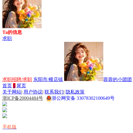
Ta的信息
求职
求职招聘/求职
东阳市/横店镇
蓉蓉的小团团
首页
1
尾页
关于网站
|
用户协议
|
联系我们
|
隐私政策
浙ICP备20004484号
浙公网安备 33078302100649号
手机版