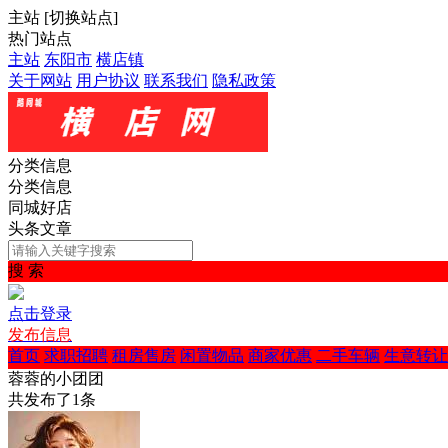
主站
[
切换站点
]
热门站点
主站
东阳市
横店镇
关于网站
用户协议
联系我们
隐私政策
分类信息
分类信息
同城好店
头条文章
搜 索
点击登录
发布信息
首页
求职招聘
租房售房
闲置物品
商家优惠
二手车辆
生意转让
蓉蓉的小团团
共发布了
1
条