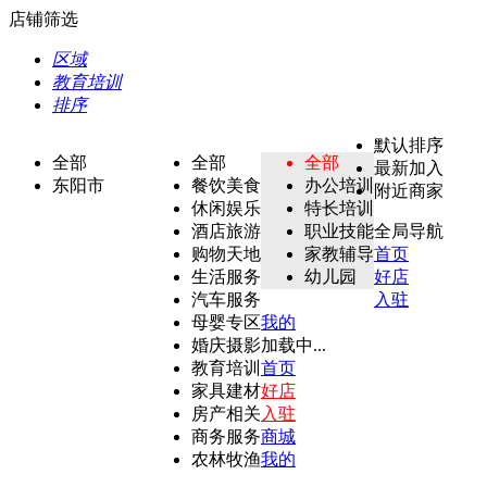
店铺筛选
区域
教育培训
排序
默认排序
全部
全部
全部
最新加入
东阳市
餐饮美食
办公培训
附近商家
休闲娱乐
特长培训
酒店旅游
职业技能
全局导航
购物天地
家教辅导
首页
生活服务
幼儿园
好店
汽车服务
入驻
母婴专区
我的
婚庆摄影
加载中...
教育培训
首页
家具建材
好店
房产相关
入驻
商务服务
商城
农林牧渔
我的